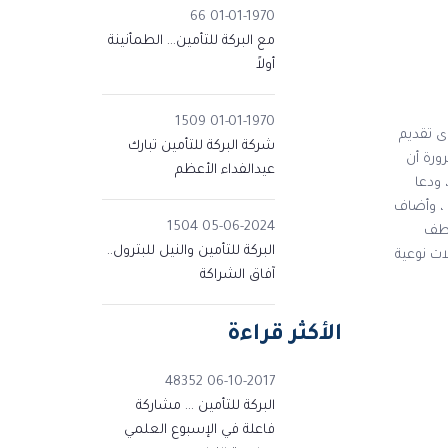
66
01-01-1970
مع البركة للتأمين… الطمأنينة
أولاً
1509
01-01-1970
ى تقديم
شركة البركة للتأمين تبارك
ورة أن
عيدالفداء الأعظم
ودعا
 ، وأضاف
1504
05-06-2024
اطف
البركة للتأمين والنيل للبترول..
ات نوعية
آفاق الشراكة
الأكثر قراءة
48352
06-10-2017
البركة للتأمين ... مشاركة
فاعلة في الإسبوع العلمي