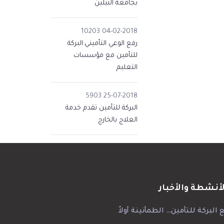
بجامعة النيلين
10203
04-02-2018
رفع الوعي التأميني:البركة
للتأمين مع مؤسسات
التعليم
5903
25-07-2018
البركة للتأمين تقدم خدمة
العلاج بالخارج
لأنشطة والأخبار
 البركة للتأمين… الطمأنينة أولاً