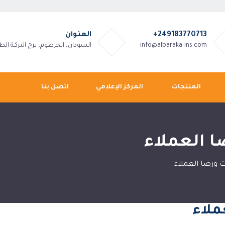
+249183770713
العنوان
info@albaraka-ins.com
السودان، الخرطوم، برج البركة الطا
المنتجات
المركز الإعلامي
اتصل بنا
ا العملاء
ت ورضا العملاء
ملاء